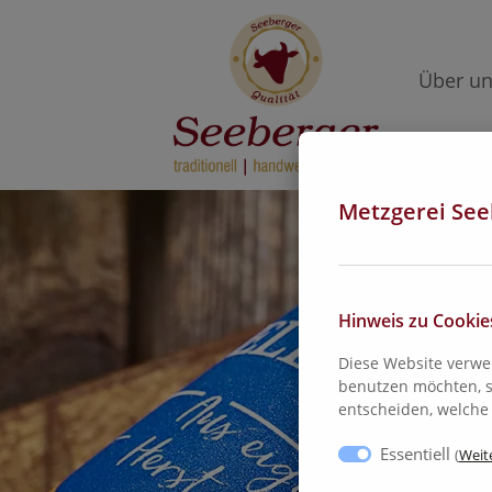
Über u
Metzgerei See
Hinweis zu Cookie
Diese Website verwe
benutzen möchten, s
entscheiden, welche 
Essentiell
(
Weite