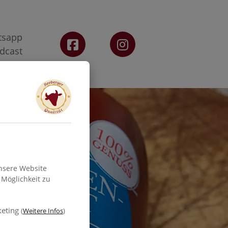
tsapp
dcast
nsere Website
Möglichkeit zu
eting
(
Weitere Infos
)